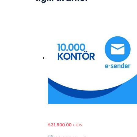
₺
31,500.00
+ KDV