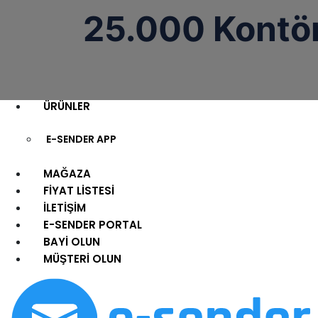
BANKA BİLGİLERİMİZ
25.000 Kontö
KVKK BİLGİLENDİRME METNİ
GİZLİLİK POLİTİKASI
ÜRÜNLER
E-SENDER APP
MAĞAZA
FİYAT LİSTESİ
İLETİŞİM
E-SENDER PORTAL
BAYİ OLUN
MÜŞTERİ OLUN