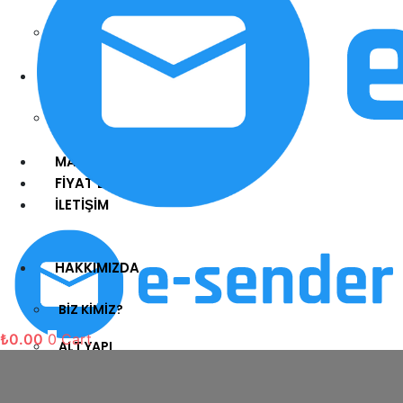
GİZLİLİK POLİTİKASI
ÜRÜNLER
E-SENDER APP
MAĞAZA
FİYAT LİSTESİ
İLETİŞİM
HAKKIMIZDA
BİZ KİMİZ?
₺
0.00
0
Cart
ALT YAPI
TİCARİ BİLGİLERİMİZ