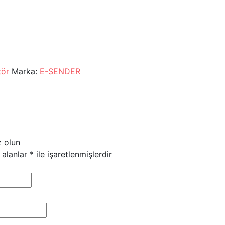
tör
Marka:
E-SENDER
z olun
 alanlar
*
ile işaretlenmişlerdir