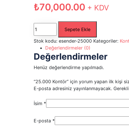
₺
70,000.00
+ KDV
25.000
Sepete Ekle
Kontör
adet
Stok kodu:
esender-25000
Kategoriler:
Kon
Değerlendirmeler (0)
Değerlendirmeler
Henüz değerlendirme yapılmadı.
“25.000 Kontör” için yorum yapan ilk kişi si
E-posta adresiniz yayınlanmayacak.
Gerekli
İsim
*
E-posta
*