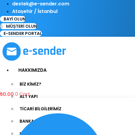
destek@e-sender.com
Ataşehir / İstanbul
BAYİ OLUN
MÜŞTERİ OLUN
E-SENDER PORTAL
HAKKIMIZDA
BİZ KİMİZ?
₺
0.00
0
Cart
ALT YAPI
TİCARİ BİLGİLERİMİZ
BANKA BİLGİLERİMİZ
KVKK BİLGİLENDİRME METNİ